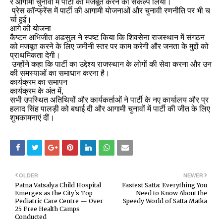
र
आगामी
चुनावों
में
पार्टी
को
मजबूत
करने
का
संकल्प
लिया।
प्रेस
कॉन्फ्रेंस
में
पार्टी
की
आगामी
योजनाओं
और
चुनावी
रणनीति
पर
भी
च
र्चा
हुई।
आगे
की
योजना
कैप्टन
अभिजीत
अडसुल
ने
स्पष्ट
किया
कि
शिवसेना
राजस्थान
में
संगठन
को
मजबूत
करने
के
लिए
जमीनी
स्तर
पर
काम
करेगी
और
जनता
के
मुद्दों
को
प्राथमिकता
देगी।
उन्होंने
कहा
कि
पार्टी
का
उद्देश्य
राजस्थान
के
लोगों
की
सेवा
करना
और
उन
की
समस्याओं
का
समाधान
करना
है।
कार्यक्रम
का
समापन
कार्यक्रम
के
अंत
में
,
सभी
उपस्थित
अतिथियों
और
कार्यकर्ताओं
ने
पार्टी
के
नए
कार्यालय
और
प्र
हलाद
सिंह
पालड़ी
को
बधाई
दी
और
आगामी
चुनावों
में
पार्टी
की
जीत
के
लिए
शुभकामनाएं
दीं।
OLDER
NEWER
Patna Vatsalya Child Hospital
Fastest Satta: Everything You
Emerges as the City's Top
Need to Know About the
Pediatric Care Centre — Over
Speedy World of Satta Matka
25 Free Health Camps
Conducted