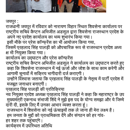
जयपुर
:
राजधानी
जयपुर
में
रविवार
को
नारायण
विहार
स्थित
शिवसेना
कार्यालय
पर
राष्ट्रीय
सचिव
कैप्टन
अभिजीत
अडसुल
द्वारा
शिवसेना
राजस्थान
प्रदेश
के
अपने
नए
प्रदेश
कार्यालय
का
भव्य
शुभारंभ
किया
गया।
इसी
मौके
पर
प्रेस
कॉन्फ्रेंस
का
भी
आयोजन
किया
गया
,
जिसमें
प्रहलाद
सिंह
पालड़ी
को
औपचारिक
रूप
से
राजस्थान
प्रदेश
अध्य
क्ष
भी
नियुक्त
किया
गया।
कार्यालय
का
उद्घाटन
और
प्रेस
कॉन्फ्रेंस
राष्ट्रीय
सचिव
कैप्टन
अभिजीत
अडसुल
ने
कार्यालय
का
उद्घाटन
करते
हुए
कहा
कि
शिवसेना
राजस्थान
में
नई
ऊर्जा
और
जोश
के
साथ
काम
करेगी
और
आगामी
चुनावों
में
सक्रिय
भागीदारी
दर्ज
कराएगी।
उन्होंने
विश्वास
जताया
कि
प्रहलाद
सिंह
पालड़ी
के
नेतृत्व
में
पार्टी
प्रदेश
में
मजबूत
जनाधार
बनाएगी।
प्रहलाद
सिंह
पालड़ी
की
प्रतिक्रिया
नव
नियुक्त
प्रदेश
अध्यक्ष
प्रहलाद
सिंह
पालड़ी
ने
कहा
कि
महाराष्ट्र
के
उप
मुख्यमंत्री
एकनाथ
संभाजी
शिंदे
ने
मुझे
इस
पद
के
योग्य
समझा
और
ये
जिम्मे
दारी
दी
,
इसके
लिए
मैं
उनका
आभार
व्यक्त
करता
हूं।
राजस्थान
में
शिवसेना
को
नई
ऊंचाइयों
तक
ले
जाना
ही
मेरा
लक्ष्य
है।
हम
जनता
के
मुद्दों
को
प्राथमिकता
देंगे
और
संगठन
को
हर
गांव
-
हर
शहर
तक
पहुंचाएंगे।
कार्यक्रम
में
उपस्थित
अतिथि