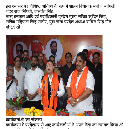
इस
अवसर
पर
विशिष्ट
अतिथि
के
रूप
में
शाहब
विधायक
मनोज
न्यांगली
,
चंद्र
राज
सिंघवी
,
जसवंत
सिंह
,
ऋतु
बनाबत
आदि
एवं
पदाधिकारी
प्रदेश
मुख्य
सचिव
सुरेंद्र
सिंह
,
सचिव
महिपाल
सिंह
राठौर
,
युवा
सेना
प्रदेश
अध्यक्ष
सचिन
सिंह
गौड़
,
मौजूद
रहे।
कार्यकर्ताओं
का
संकल्प
कार्यक्रम
में
प्रदेशभर
से
आए
कार्यकर्ताओं
ने
अपने
नेता
का
स्वागत
किया
औ